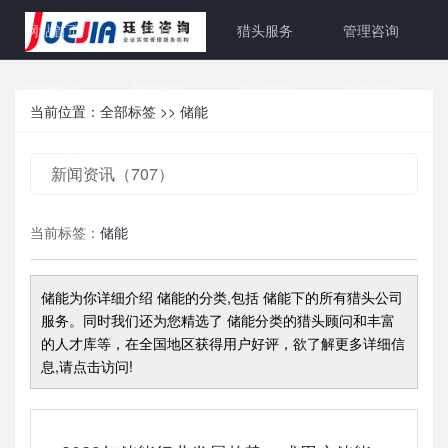
网站首页
关于珏佳
猎头服务
管理咨询
定制培训
新闻资讯
加入我们
合作专区
当前位置：
全部标签
>>
储能
联系方式
新闻资讯（707）
当前标签：
储能
储能
为你详细介绍
储能
的分类,包括
储能
下的所有猎头公司
服务。同时我们还为您精选了
储能
分类的猎头顾问和丰富
的人才库等，在全国地区获得用户好评，欲了解更多详细信
息,请点击访问!