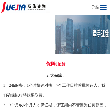
导航
保障服务
五大保障：
1
、
24h
服务；
1
小时快速对接、7
个工作日推首批候选人。我
们确保以猎聘效果取费。
2
、
3
个月或6个月人才保证期，保证期内不管因为任何原因，