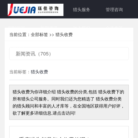
网站首页
关于珏佳
猎头服务
管理咨询
定制培训
新闻资讯
加入我们
合作专区
当前位置：
全部标签
>>
猎头收费
联系方式
新闻资讯（705）
当前标签：
猎头收费
猎头收费
为你详细介绍
猎头收费
的分类,包括
猎头收费
下的
所有猎头公司服务。同时我们还为您精选了
猎头收费
分类
的猎头顾问和丰富的人才库等，在全国地区获得用户好评，
欲了解更多详细信息,请点击访问!